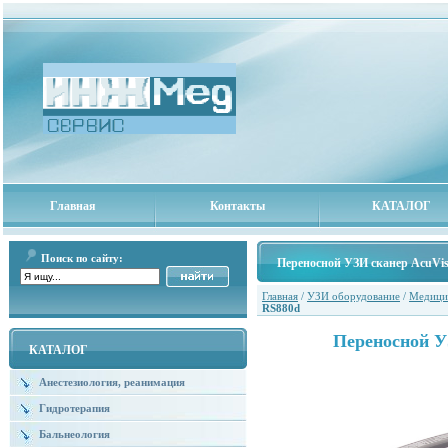
Главная
Контакты
КАТАЛОГ
Поиск по сайту:
Переносной УЗИ сканер AcuVi
Главная
/
УЗИ оборудование
/
Медици
RS880d
Переносной У
КАТАЛОГ
Анестезиология, реанимация
Гидротерапия
Бальнеология