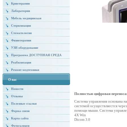
Криотерапия
Лаборатория
Мебель медицинская
Стерилизация
Стоматология
Физиотерапия
УЗИ оборудование
Программа ДОСТУПНАЯ СРЕДА
Реабилитация
Ремонт медтехники
О нас
Новости
Полностью цифровая переносая
Отзывы
Система управления основана н
Полезные ссылки
системой осуществляестся чере
помощи мыши. Система управле
Форма связи
4X Win
Карта сайта
Dicom 3.0
Фотогалерея