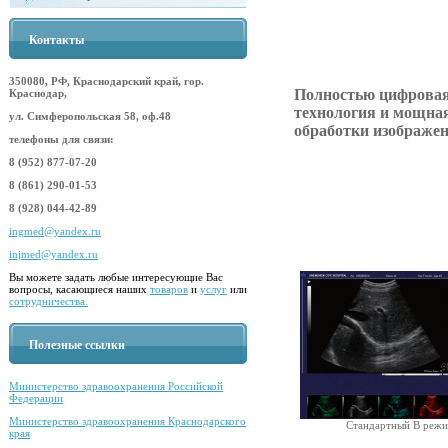
Контакты
350080, РФ, Краснодарский край, гор.
Полностью цифрова
Краснодар,
технология и мощна
ул. Симферопольская 58, оф.48
обработки изображен
телефоны для связи:
8 (952) 877-07-20
8 (861) 290-01-53
8 (928) 044-42-89
ingmed@yandex.ru
injmed@yandex.ru
Вы можете задать любые интересующие Вас
вопросы, касающиеся наших
товаров
и
услуг
или
сотрудничества.
Полезные ссылки
Министерство здравоохранения Российской
Федерации
Министерство здравоохранения Краснодарского
Стандартный B реж
края