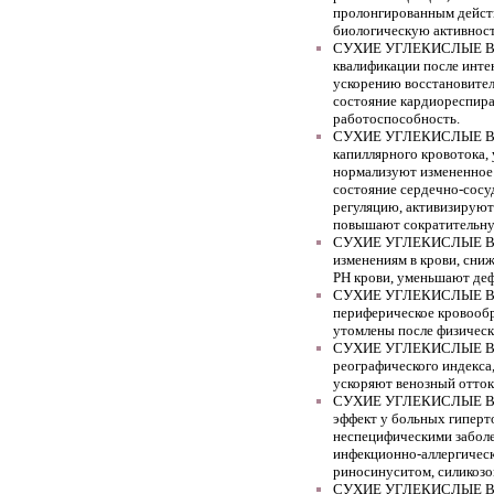
пролонгированным дейст
биологическую активнос
СУХИЕ УГЛЕКИСЛЫЕ ВАН
квалификации после инте
ускорению восстановите
состояние кардиореспир
работоспособность.
СУХИЕ УГЛЕКИСЛЫЕ ВА
капиллярного кровотока,
нормализуют измененное 
состояние сердечно-сосу
регуляцию, активизируют
повышают сократительну
СУХИЕ УГЛЕКИСЛЫЕ ВАН
изменениям в крови, сн
РН крови, уменьшают де
СУХИЕ УГЛЕКИСЛЫЕ ВАН
периферическое кровооб
утомлены после физическ
СУХИЕ УГЛЕКИСЛЫЕ ВАН
реографического индекса,
ускоряют венозный отток
СУХИЕ УГЛЕКИСЛЫЕ ВАН
эффект у больных гиперт
неспецифическими заболе
инфекционно-аллергичес
риносинуситом, силикозо
СУХИЕ УГЛЕКИСЛЫЕ ВАН