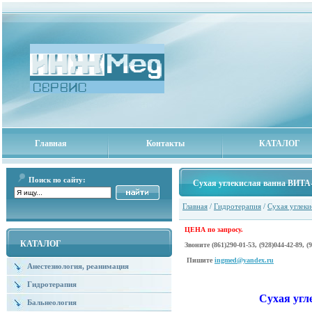
Главная
Контакты
КАТАЛОГ
Поиск по сайту:
Сухая углекислая ванна ВИТА
Главная
/
Гидротерапия
/
Сухая углеки
ЦЕНА по запросу.
КАТАЛОГ
Звоните
(861)290-01-53, (928)044-42-89, (
Пишите
ingmed@yandex.ru
Анестезиология, реанимация
Гидротерапия
Сухая угл
Бальнеология