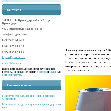
Контакты
350080, РФ, Краснодарский край, гор.
Краснодар,
ул. Симферопольская 58, оф.48
телефоны для связи:
8 (952) 877-07-20
8 (861) 290-01-53
Сухая углекислая капсула "В
8 (928) 044-42-89
установка с оригинальным пр
ingmed@yandex.ru
обмен в тканях и повышающим 
Сухие углекислые ванны могу
injmed@yandex.ru
которым водные ванны, как бол
Вы можете задать любые интересующие Вас
противопоказаны.
вопросы, касающиеся наших
товаров
и
услуг
или
сотрудничества.
Полезные ссылки
Министерство здравоохранения Российской
Федерации
Министерство здравоохранения Краснодарского
края