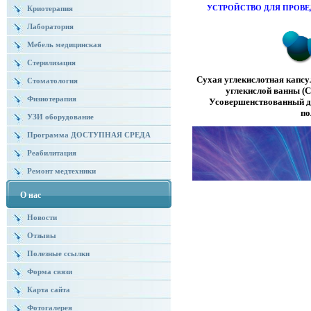
УСТРОЙСТВО ДЛЯ ПРОВ
Криотерапия
Лаборатория
Мебель медицинская
Стерилизация
Сухая углекислотная капсу
Стоматология
углекислой ванны (С
Физиотерапия
Усовершенствованный ди
по
УЗИ оборудование
Программа ДОСТУПНАЯ СРЕДА
Реабилитация
Ремонт медтехники
О нас
Новости
Отзывы
Полезные ссылки
Форма связи
Карта сайта
Фотогалерея