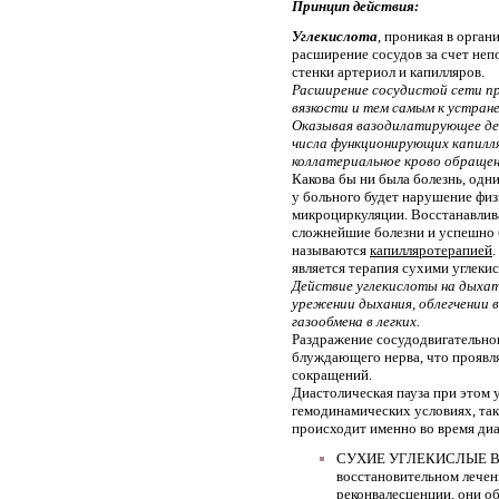
Принцип действия:
Углекислота
, проникая в орган
расширение сосудов за счет неп
стенки артериол и капилляров.
Расширение сосудистой сети пр
вязкости и тем самым к устране
Оказывая вазодилатирующее де
числа функционирующих капилл
коллатериальное крово обраще
Какова бы ни была болезнь, од
у больного будет нарушение фи
микроциркуляции. Восстанавлив
сложнейшие болезни и успешно 
называются
капилляротерапией
является терапия сухими углеки
Действие углекислоты на дыхат
урежении дыхания, облегчении в
газообмена в легких.
Раздражение сосудодвигательно
блуждающего нерва, что проявл
сокращений.
Диастолическая пауза при этом 
гемодинамических условиях, так
происходит именно во время ди
СУХИЕ УГЛЕКИСЛЫЕ ВАН
восстановительном лечен
реконвалесценции, они о