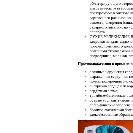
облитерирующего атероск
диабетического атероскл
посттромбофлебитного ва
варикозного расширения 
веществ; ожирения (сниж
сахарного инсулинозавис
аппарата.
СУХИЕ УГЛЕКИСЛЫЕ ВАНН
здоровья на адаптацию к
профессионального долгол
большими физическими и
подводников, моряков, ле
Противопоказания к применени
сложные нарушения серд
выраженная сердечная не
полная поперечная блока
аневризма сердца или ао
сердечная астма;
тромбоэмболические осл
острые воспалительные п
специфические заболеван
бронхоэктатическая боле
злокачественные образов