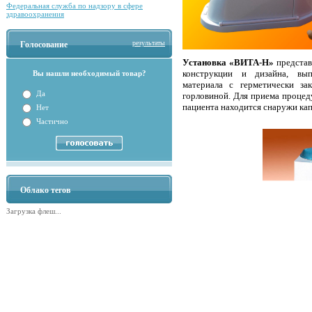
Федеральная служба по надзору в сфере
здравоохранения
результаты
Голосование
Установка «ВИТА-Н»
представ
конструкции и дизайна, вып
Вы нашли необходимый товар?
материала с герметически 
Да
горловиной. Для приема процед
пациента находится снаружи ка
Нет
Частично
Облако тегов
Загрузка флеш...