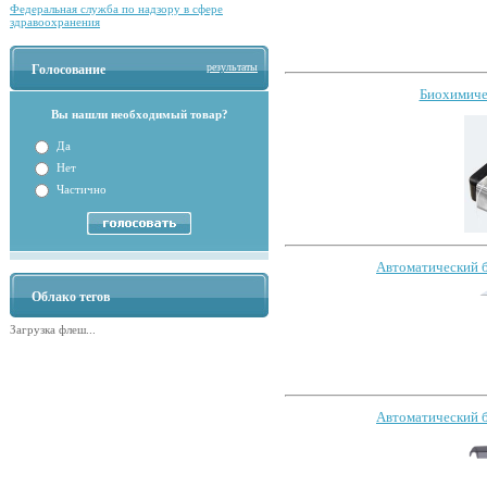
Федеральная служба по надзору в сфере
здравоохранения
результаты
Голосование
Биохимичес
Вы нашли необходимый товар?
Да
Нет
Частично
Автоматический б
Облако тегов
Загрузка флеш...
Автоматический б