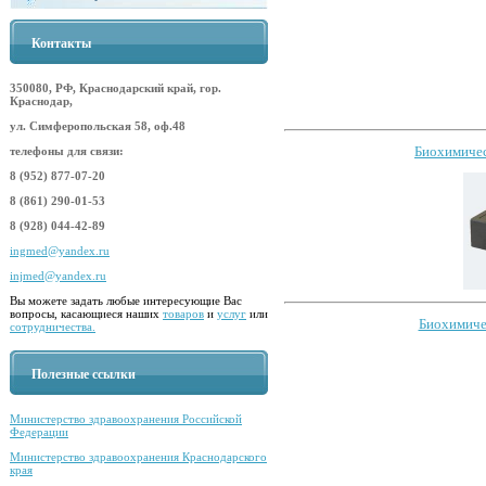
Контакты
350080, РФ, Краснодарский край, гор.
Краснодар,
ул. Симферопольская 58, оф.48
Биохимичес
телефоны для связи:
8 (952) 877-07-20
8 (861) 290-01-53
8 (928) 044-42-89
ingmed@yandex.ru
injmed@yandex.ru
Вы можете задать любые интересующие Вас
вопросы, касающиеся наших
товаров
и
услуг
или
Биохимичес
сотрудничества.
Полезные ссылки
Министерство здравоохранения Российской
Федерации
Министерство здравоохранения Краснодарского
края