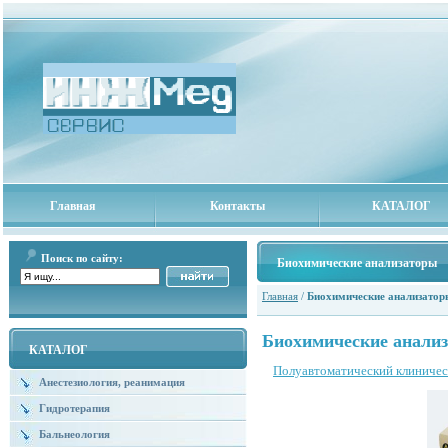
Главная
Контакты
КАТАЛОГ
Поиск по сайту:
Биохимические анализаторы
Главная
/
Биохимические анализато
Биохимические анали
КАТАЛОГ
Полуавтоматический клиничес
Анестезиология, реанимация
Гидротерапия
Бальнеология