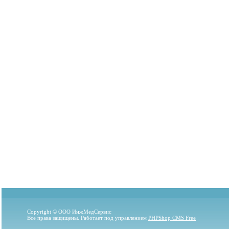
Copyright © ООО ИнжМедСервис
Все права защищены. Работает под управлением
PHPShop CMS Free