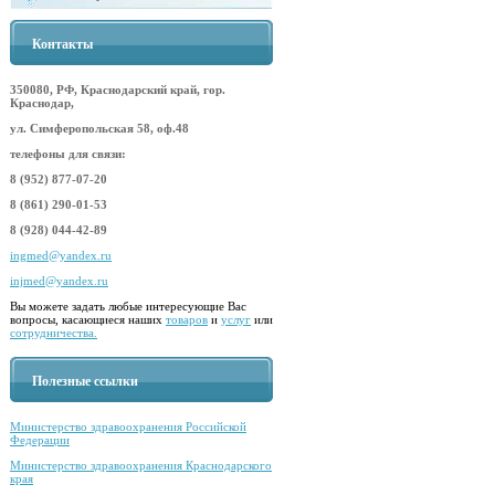
Контакты
350080, РФ, Краснодарский край, гор.
Краснодар,
ул. Симферопольская 58, оф.48
телефоны для связи:
8 (952) 877-07-20
8 (861) 290-01-53
8 (928) 044-42-89
ingmed@yandex.ru
injmed@yandex.ru
Вы можете задать любые интересующие Вас
вопросы, касающиеся наших
товаров
и
услуг
или
сотрудничества.
Полезные ссылки
Министерство здравоохранения Российской
Федерации
Министерство здравоохранения Краснодарского
края