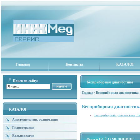
Главная
Контакты
КАТАЛОГ
Поиск по сайту:
Бесприборная диагностика
Главная
/
Бесприборная диагностика
Бесприборная диагностик
КАТАЛОГ
Бесприборная диагностика, те
Анестезиология, реанимация
Гидротерапия
Бальнеология
Форум ВСЁ О МЕДИЦИНЕ