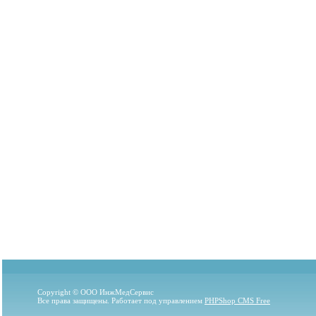
Copyright © ООО ИнжМедСервис
Все права защищены. Работает под управлением
PHPShop CMS Free