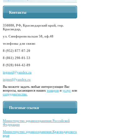
Контакты
350080, РФ, Краснодарский край, гор.
Краснодар,
ул. Симферопольская 58, оф.48
телефоны для связи:
8 (952) 877-07-20
8 (861) 290-01-53
8 (928) 044-42-89
ingmed@yandex.ru
injmed@yandex.ru
Вы можете задать любые интересующие Вас
вопросы, касающиеся наших
товаров
и
услуг
или
сотрудничества.
Полезные ссылки
Министерство здравоохранения Российской
Федерации
Министерство здравоохранения Краснодарского
края