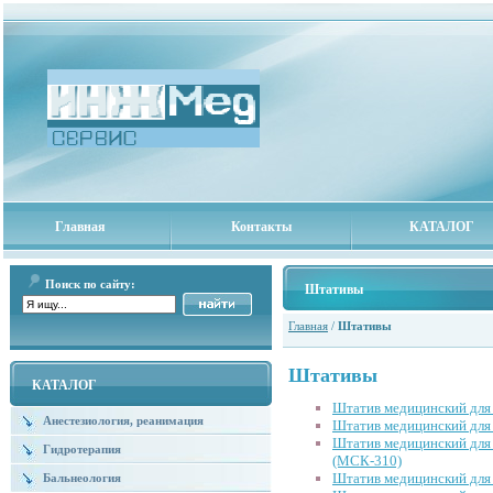
Главная
Контакты
КАТАЛОГ
Поиск по сайту:
Штативы
Главная
/
Штативы
Штативы
КАТАЛОГ
Штатив медицинский для
Анестезиология, реанимация
Штатив медицинский для
Штатив медицинский для 
Гидротерапия
(МСК-310)
Штатив медицинский дл
Бальнеология