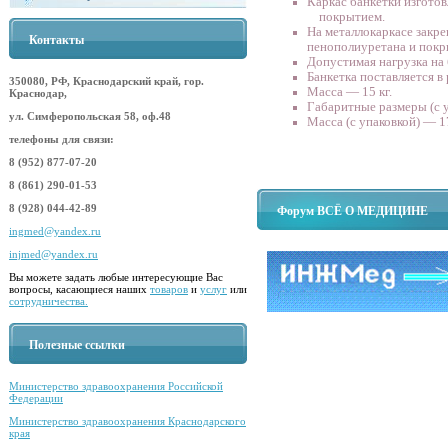
Каркас банкетки изгото
покрытием.
На металлокаркасе закре
Контакты
пенополиуретана и покр
Допустимая нагрузка на 
Банкетка поставляется в
350080, РФ, Краснодарский край, гор.
Масса — 15 кг.
Краснодар,
Габаритные размеры (с 
ул. Симферопольская 58, оф.48
Масса (с упаковкой) — 17
телефоны для связи:
8 (952) 877-07-20
8 (861) 290-01-53
8 (928) 044-42-89
Форум ВСЁ О МЕДИЦИНЕ
ingmed@yandex.ru
injmed@yandex.ru
Вы можете задать любые интересующие Вас
вопросы, касающиеся наших
товаров
и
услуг
или
сотрудничества.
Полезные ссылки
Министерство здравоохранения Российской
Федерации
Министерство здравоохранения Краснодарского
края