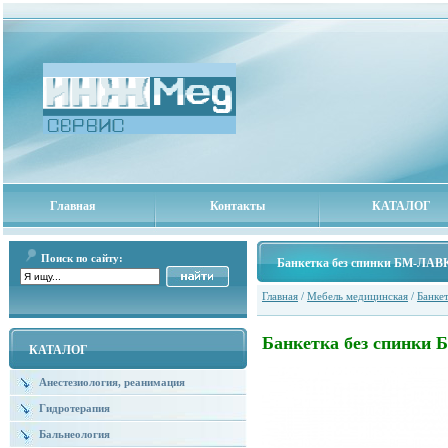
Главная
Контакты
КАТАЛОГ
Поиск по сайту:
Банкетка без спинки БМ-Л
Главная
/
Мебель медицинская
/
Банке
Банкетка без спинк
КАТАЛОГ
Анестезиология, реанимация
Гидротерапия
Бальнеология