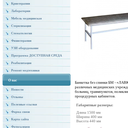
Криотерапия
Лаборатория
Мебель медицинская
Стерилизация
Стоматология
Физиотерапия
УЗИ оборудование
Программа ДОСТУПНАЯ СРЕДА
Реабилитация
Ремонт медтехники
О нас
Банкетка без спинки БМ - «ЛА
различных медицинских учрежде
Новости
больниц, травмпунктов, поликли
процедурных кабинетов.
Отзывы
Полезные ссылки
Габаритные размеры:
Форма связи
Длина 1500 мм
Ширина 400 мм
Карта сайта
Высота 440 мм
Фотогалерея