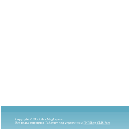
Copyright © ООО ИнжМедСервис
Все права защищены. Работает под управлением
PHPShop CMS Free