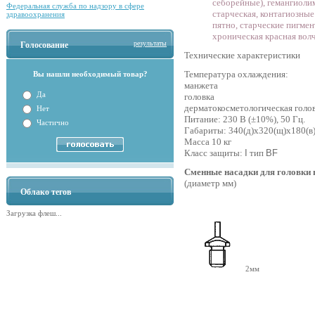
себорейные), гемангиолим
Федеральная служба по надзору в сфере
старческая, контагиозны
здравоохранения
пятно, старческие пигмен
хроническая красная волч
результаты
Голосование
Технические характеристики
Температура охлаждения:
Вы нашли необходимый товар?
манжета +1
Да
головка -1
дерматокосметологическая голов
Нет
Питание: 230 В (±10%), 50 Гц.
Частично
Габариты: 340(д)х320(щ)х180(в
Масса 10 кг
Класс защиты:
I
тип
BF
Сменные насадки для головки г
(диаметр мм)
Облако тегов
Загрузка флеш...
2мм