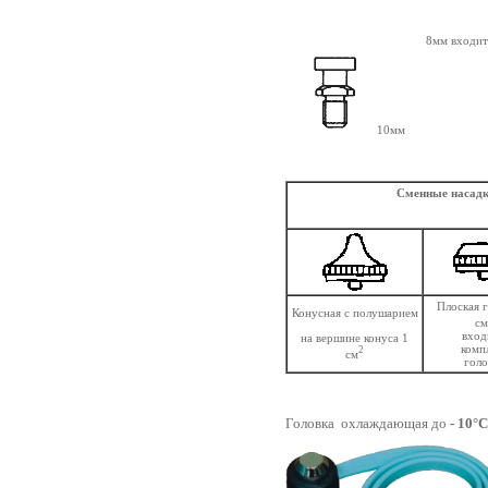
8мм входит
10мм
Сменные насадк
Плоская г
Конусная с полушарием
см
вход
на вершине конуса 1
комп
2
см
голо
Головка охлаждающая до
- 10°