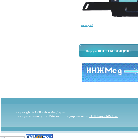
назад<<
Форум ВСЁ О МЕДИЦИНЕ
Copyright © ООО ИнжМедСервис
Все права защищены. Работает под управлением
PHPShop CMS Free