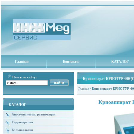
Главная
Контакты
КАТАЛОГ
Поиск по сайту:
Криоаппарат КРИОТУР-600 (Cr
Главная
/
Криоаппарат КРИОТУР-600
Криоаппарат 
КАТАЛОГ
Анестезиология, реанимация
Гидротерапия
Бальнеология