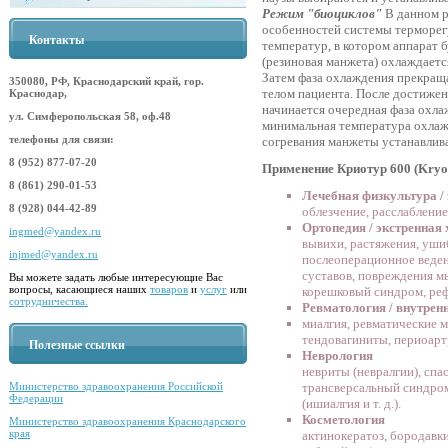
Режим "биоциклов"
В данном р
особенностей системы терморегу
Контакты
температур, в котором аппарат 
(резиновая манжета) охлаждает
Затем фаза охлаждения прекращ
350080, РФ, Краснодарский край, гор.
телом пациента. После достиже
Краснодар,
начинается очередная фаза охл
ул. Симферопольская 58, оф.48
минимальная температура охлаж
телефоны для связи:
согревания манжеты устанавлив
8 (952) 877-07-20
Применение Криотур 600 (Kryot
8 (861) 290-01-53
Лечебная физкультура /
8 (928) 044-42-89
облезчение, расслабление
Ортопедия / экстренная 
ingmed@yandex.ru
вывихи, растяжения, уши
injmed@yandex.ru
послеоперационное веден
суставов, повреждения м
Вы можете задать любые интересующие Вас
вопросы, касающиеся наших
товаров
и
услуг
или
корешковый синдром, реф
сотрудничества.
Ревматология / внутрен
миалгия, ревматические 
тендовагиниты, периоарт
Полезные ссылки
Неврология
невриты (невралгии), сп
Министерство здравоохранения Российской
трансверсальный синдром
Федерации
(ишиалгия и т. д.).
Косметология
Министерство здравоохранения Краснодарского
края
актинокератоз, бородавк