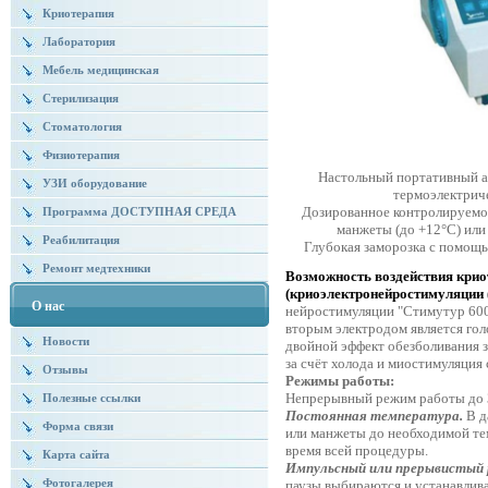
Криотерапия
Лаборатория
Мебель медицинская
Стерилизация
Стоматология
Физиотерапия
Настольный портативный а
УЗИ оборудование
термоэлектриче
Дозированное контролируемо
Программа ДОСТУПНАЯ СРЕДА
манжеты (до +12°С) или 
Реабилитация
Глубокая заморозка с помощь
Ремонт медтехники
Возможность воздействия крио
(криоэлектронейростимуляции
О нас
нейростимуляции "Стимутур 600
вторым электродом является гол
Новости
двойной эффект обезболивания з
за счёт холода и миостимуляция
Отзывы
Режимы работы:
Непрерывный режим работы до 3
Полезные ссылки
Постоянная температура.
В д
Форма связи
или манжеты до необходимой те
время всей процедуры.
Карта сайта
Импульсный или прерывистый
Фотогалерея
паузы выбираются и устанавлив