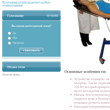
Федеральная служба по надзору в сфере
здравоохранения
результаты
Голосование
Вы нашли необходимый товар?
Да
Нет
Частично
Облако тегов
Основные особенности:
Загрузка флеш...
Устройство оснащено эл
батареях. Так же подъемн
220 Вт, который прикрепл
месте нахождения подъем
Мягкая, бесступенчатая 
пациента легко и безопа
помощью ручного пульта 
Благодаря поворачивающи