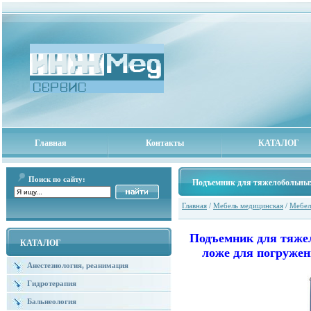
Главная
Контакты
КАТАЛОГ
Поиск по сайту:
Подъемник для тяжелобольн
Главная
/
Мебель медицинская
/
Мебел
Подъемник для тяж
КАТАЛОГ
ложе для погружен
Анестезиология, реанимация
Гидротерапия
Бальнеология