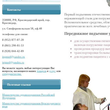
Контакты
Первый подъемник отечественно
нержавеющей стали для погруже
350080, РФ, Краснодарский край, гор.
Вспомогательное средство, обл
Краснодар,
практически во всех лечебных 
ул. Симферопольская 58, оф.48
Передвижное подъемное у
телефоны для связи:
8 (952) 877-07-20
для осуществления гигие
включая погружение паци
8 (861) 290-01-53
проведения процедур выт
8 (928) 044-42-89
транспортировки больны
для поднятия пациента с 
ingmed@yandex.ru
injmed@yandex.ru
Вы можете задать любые интересующие Вас
вопросы, касающиеся наших
товаров
и
услуг
или
сотрудничества.
Полезные ссылки
Министерство здравоохранения Российской
Федерации
Министерство здравоохранения Краснодарского
края