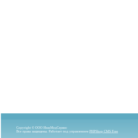
Copyright © ООО ИнжМедСервис
Все права защищены. Работает под управлением
PHPShop CMS Free