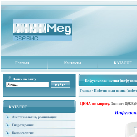
Главная
Контакты
КАТАЛОГ
Поиск по сайту:
Инфузионная помпа (инфузим
Главная
/
Инфузионная помпа (инфу
ЦЕНА по запросу.
Звоните
8(928)0
КАТАЛОГ
Инфузион
Анестезиология, реанимация
Гидротерапия
Бальнеология