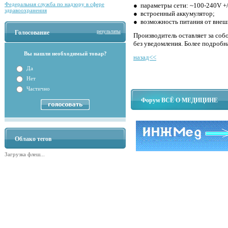
Федеральная служба по надзору в сфере
● параметры сети: ~100-240V +/
здравоохранения
● встроенный аккумулятор;
● возможность питания от внеш
результаты
Голосование
Производитель оставляет за соб
без уведомления. Более подробн
Вы нашли необходимый товар?
назад<<
Да
Нет
Частично
Форум ВСЁ О МЕДИЦИНЕ
Облако тегов
Загрузка флеш...