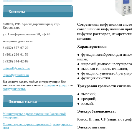
Контакты
Современная инфузионная систе
350080, РФ, Краснодарский край, гор.
Краснодар,
совершенный инфузионный приб
инфузию растворов, лекарствен
ул. Симферопольская 58, оф.48
питания.
телефоны для связи:
Характеристики:
8 (952) 877-07-20
● функция калибровки для испо
8 (861) 290-01-53
марки;
8 (928) 044-42-89
● широкий диапазон регулирова
● высокая точность вливания;
ingmed@yandex.ru
● функция ступенчатой регулир
injmed@yandex.ru
● функция очистки.
Вы можете задать любые интересующие Вас
вопросы, касающиеся наших
товаров
и
услуг
или
Три уровня громкости сигнала 
сотрудничества.
● высокий;
● средний;
Полезные ссылки
● низкий.
Электробезопасность:
Министерство здравоохранения Российской
Федерации
Класс: II, тип: CF (защита от де
Министерство здравоохранения Краснодарского
Электропитание:
края